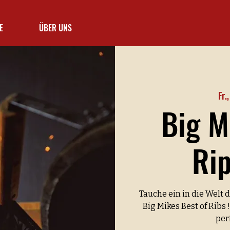
E
ÜBER UNS
Fr.
Big M
Ri
Tauche ein in die Welt
Big Mikes Best of Ribs 
per