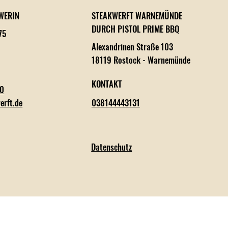
WERIN
STEAKWERFT WARNEMÜNDE
DURCH PISTOL PRIME BBQ
75
Alexandrinen Straße 103
18119 Rostock - Warnemünde
KONTAKT
60
erft.de
038144443131
Datenschutz