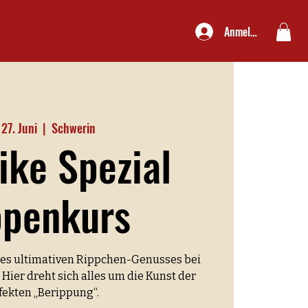
Anmelden
, 27. Juni
  |  
Schwerin
ike Spezial
ppenkurs
 des ultimativen Rippchen-Genusses bei
! Hier dreht sich alles um die Kunst der
fekten „Berippung“.