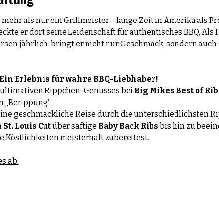
 mehr als nur ein Grillmeister – lange Zeit in Amerika als Pr
deckte er dort seine Leidenschaft für authentisches BBQ. Als
ursen jährlich  bringt er nicht nur Geschmack, sondern auch
– Ein Erlebnis für wahre BBQ-Liebhaber!
s ultimativen Rippchen-Genusses bei 
Big Mikes Best of Rib
n „Berippung“.
eine geschmackliche Reise durch die unterschiedlichsten R
 
St. Louis Cut
 über saftige 
Baby Back Ribs
 bis hin zu beei
se Köstlichkeiten meisterhaft zubereitest.
s ab: