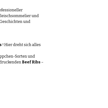
ofessioneller 
 Fleischsommelier und 
 Geschichten und 
s
 ! Hier dreht sich alles 
ippchen-Sorten und 
ndruckenden 
Beef Ribs
 – 